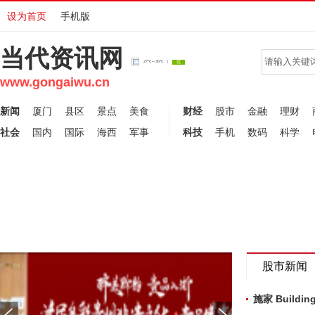
设为首页
手机版
当代资讯网
www.gongaiwu.cn
新闻
厦门
县区
景点
美食
财经
股市
金融
理财
社会
国内
国际
海西
军事
科技
手机
数码
科学
功举办第四届淮
Stage5︱盖特登顶总冠
股市新闻
大会211个签约
军 中国车手王奎程拿下
施家 Build