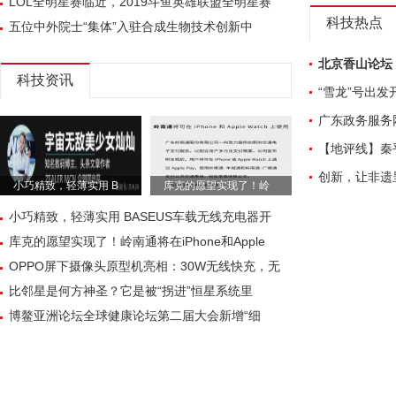
LOL全明星赛临近，2019斗鱼英雄联盟全明星赛
科技热点
五位中外院士“集体”入驻合成生物技术创新中
北京香山论坛
科技资讯
“雪龙”号出
广东政务服务
【地评线】秦
创新，让非遗
小巧精致，轻薄实用 B
库克的愿望实现了！岭
小巧精致，轻薄实用 BASEUS车载无线充电器开
库克的愿望实现了！岭南通将在iPhone和Apple
OPPO屏下摄像头原型机亮相：30W无线快充，无
比邻星是何方神圣？它是被“拐进”恒星系统里
博鳌亚洲论坛全球健康论坛第二届大会新增“细