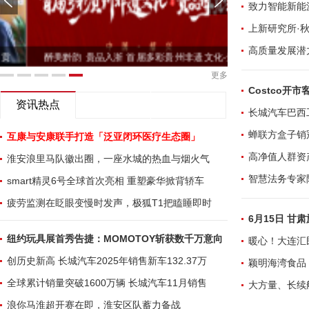
致力智能新能
上新研究所·
高质量发展潜
醉美黔韵 贵品入浙 首届多彩贵州非遗文化-贵
浪你马淮超
更多
Costco开
资讯热点
长城汽车巴西
蝉联方盒子销
互康与安康联手打造「泛亚闭环医疗生态圈」
高净值人群资
淮安浪里马队徽出圈，一座水城的热血与烟火气
智慧法务专家
smart精灵6号全球首次亮相 重塑豪华掀背轿车
疲劳监测在眨眼变慢时发声，极狐T1把瞌睡即时
6月15日 
纽约玩具展首秀告捷：MOMOTOY斩获数千万意向
暖心！大连汇
创历史新高 长城汽车2025年销售新车132.37万
颖明海湾食品
全球累计销量突破1600万辆 长城汽车11月销售
大方量、长续
浪你马淮超开赛在即，淮安区队蓄力备战