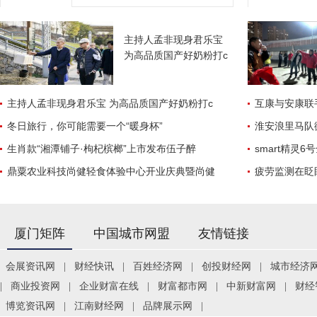
主持人孟非现身君乐宝
为高品质国产好奶粉打c
主持人孟非现身君乐宝 为高品质国产好奶粉打c
互康与安康联
冬日旅行，你可能需要一个“暖身杯”
淮安浪里马队
生肖款“湘潭铺子·枸杞槟榔”上市发布伍子醉
smart精灵
鼎粟农业科技尚健轻食体验中心开业庆典暨尚健
疲劳监测在眨
厦门矩阵
中国城市网盟
友情链接
会展资讯网
|
财经快讯
|
百姓经济网
|
创投财经网
|
城市经济
|
商业投资网
|
企业财富在线
|
财富都市网
|
中新财富网
|
财经
博览资讯网
|
江南财经网
|
品牌展示网
|